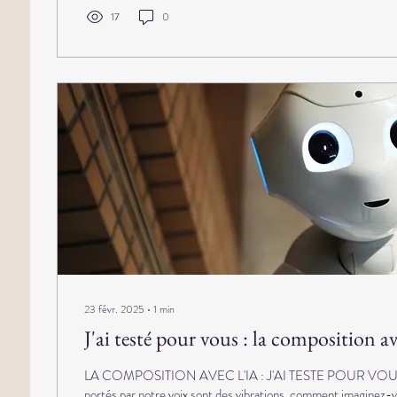
17
0
23 févr. 2025
∙
1
min
J'ai testé pour vous : la composition av
LA COMPOSITION AVEC L'IA : J'AI TESTE POUR VOUS Si
portés par notre voix sont des vibrations, comment imaginez-vo