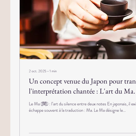
2 oct. 2025
∙
1
min
Un concept venue du Japon pour tran
l'interprétation chantée : L'art du Ma.
Le Ma (間) : l’art du silence entre deux notes En japonais, il ex
échappe souvent à la traduction : Ma. Le Ma désigne le...