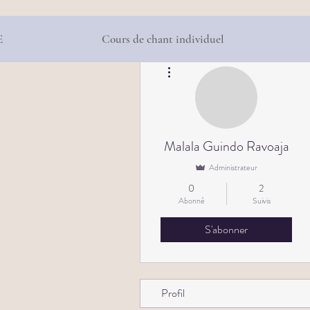
E
Cours de chant individuel
Plus d'actions
Malala Guindo Ravoaja
Administrateur
0
2
Abonné
Suivis
S'abonner
Profil