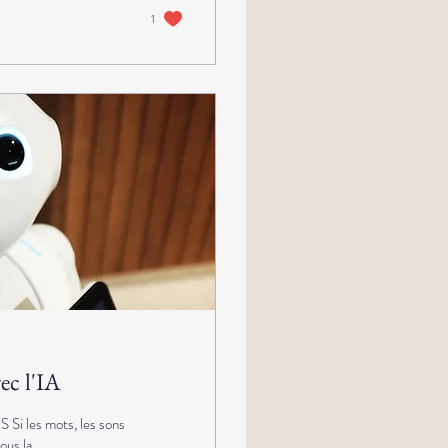
1
ec l'IA
 les mots, les sons
us la...