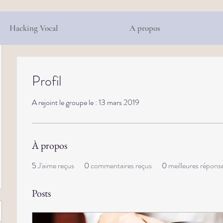
Hacking Vocal
A propos
Profil
A rejoint le groupe le : 13 mars 2019
À propos
5
J'aime reçus
0
commentaires reçus
0
meilleures répons
Posts