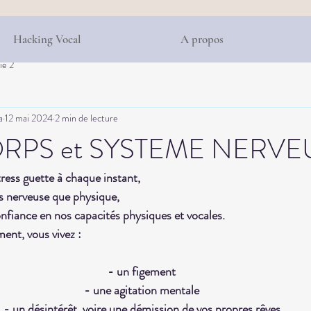
Hacking Vocal
A propos
ie 2
a
12 mai 2024
2 min de lecture
ORPS et SYSTEME NERVE
ess guette à chaque instant, 
us nerveuse que physique,
confiance en nos capacités physiques et vocales. 
ent, vous vivez :
- 
un figement
- une agitation mentale
- un désintérêt, voire une démission de vos propres rêves