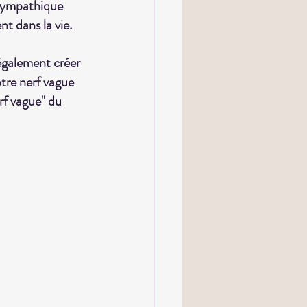
 sympathique 
t dans la vie.
également créer 
tre nerf vague 
erf vague" du 