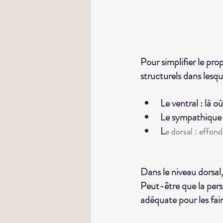
Pour simplifier le pro
structurels dans lesq
Le ventral : là o
Le sympathique 
L
e dorsal : effon
Dans le niveau dorsal,
Peut-être que la perso
adéquate pour les fair