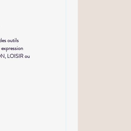
!
es outils 
e expression 
TION, LOISIR ou 