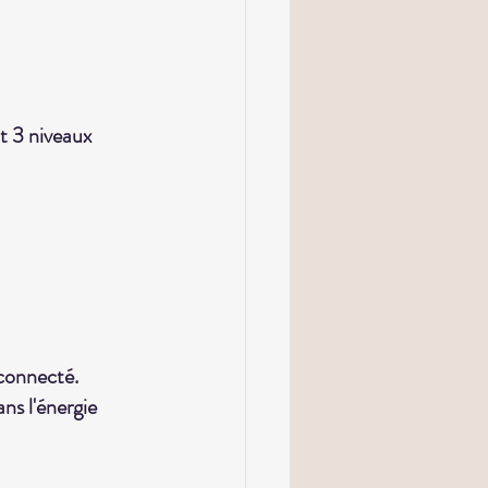
it 3 niveaux 
éconnecté.
ns l'énergie 